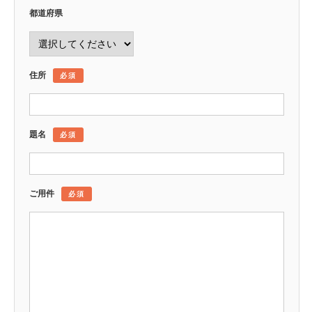
都道府県
住所
必須
題名
必須
ご用件
必須